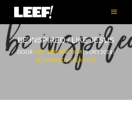
BE INSPIRED / LIKE JESUS
DOOR
LEEF! DOETINCHEM
|
5 OKT 2018
|
BE INSPIRED
|
0 REACTIES