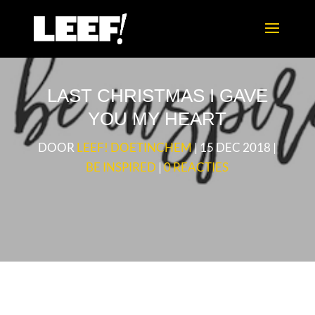
LAST CHRISTMAS I GAVE
YOU MY HEART
DOOR
LEEF! DOETINCHEM
|
15 DEC 2018
|
BE INSPIRED
|
0 REACTIES