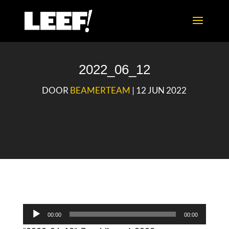
2022_06_12
DOOR
BEAMERTEAM
|
12 JUN 2022
Audiospeler
00:00
00:00