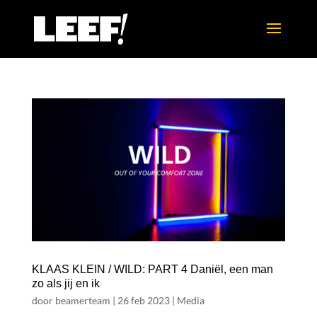
KLAAS KLEIN / WILD: PART 4 Daniël, een man
zo als jij en ik
door
beamerteam
|
26 feb 2023
|
Media