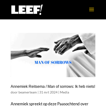
Annemiek Reitsema / Man of sorrows: Ik heb niets!
door
beamerteam
|
31 mrt 2024
|
Media
Annemiek spreekt op deze Paasochtend over