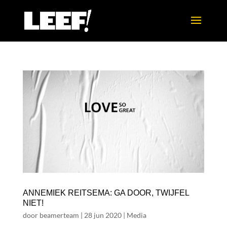
ANNEMIEK REITSEMA: GA DOOR, TWIJFEL
NIET!
door
beamerteam
|
28 jun 2020
|
Media