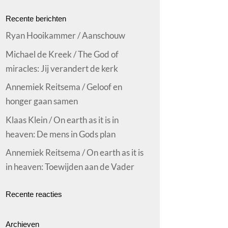
ag
Recente berichten
Ryan Hooikammer / Aanschouw
Michael de Kreek / The God of
miracles: Jij verandert de kerk
Annemiek Reitsema / Geloof en
honger gaan samen
Klaas Klein / On earth as it is in
heaven: De mens in Gods plan
Annemiek Reitsema / On earth as it is
in heaven: Toewijden aan de Vader
Recente reacties
Archieven