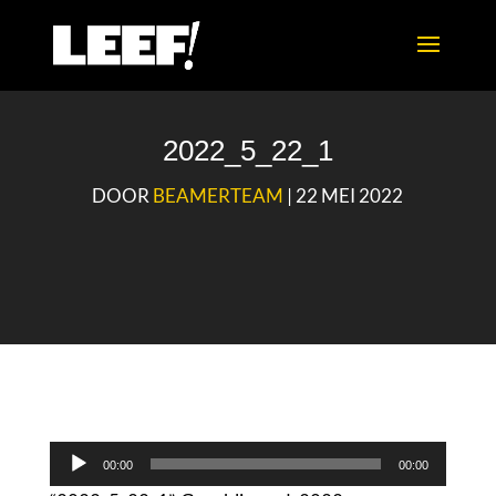
2022_5_22_1
DOOR
BEAMERTEAM
|
22 MEI 2022
Audiospeler
00:00
00:00