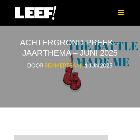
ACHTERGROND PREEK –
JAARTHEMA – JUNI 2025
DOOR
BEAMERTEAM
|
1 JUN 2025