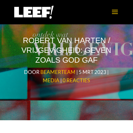
ROBERT VAN HARTEN /
VRIJGEVIGHEID: GEVEN
ZOALS GOD GAF
DOOR
BEAMERTEAM
|
5 MRT 2023
|
MEDIA
|
0 REACTIES