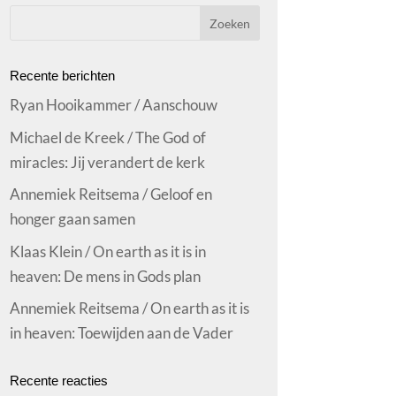
Recente berichten
Ryan Hooikammer / Aanschouw
Michael de Kreek / The God of
miracles: Jij verandert de kerk
Annemiek Reitsema / Geloof en
honger gaan samen
Klaas Klein / On earth as it is in
heaven: De mens in Gods plan
Annemiek Reitsema / On earth as it is
in heaven: Toewijden aan de Vader
Recente reacties