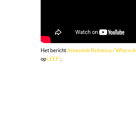
Het bericht
Annemiek Reitsema / Where do
op
LEEF!
.