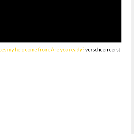
es my help come from: Are you ready?
verscheen eerst