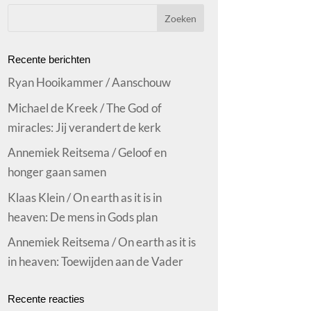
Recente berichten
Ryan Hooikammer / Aanschouw
Michael de Kreek / The God of
miracles: Jij verandert de kerk
Annemiek Reitsema / Geloof en
honger gaan samen
Klaas Klein / On earth as it is in
heaven: De mens in Gods plan
Annemiek Reitsema / On earth as it is
in heaven: Toewijden aan de Vader
Recente reacties