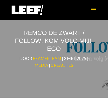
REMCO DE ZWART /
FOLLOW: KOM VOLG MIJ!:
EGO
DOOR
BEAMERTEAM
|
2 MRT 2025
|
MEDIA
|
0 REACTIES